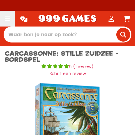
Carcassonne: Stille Zuidzee -
Bordspel
5
(
1 review
)
Schrijf een review