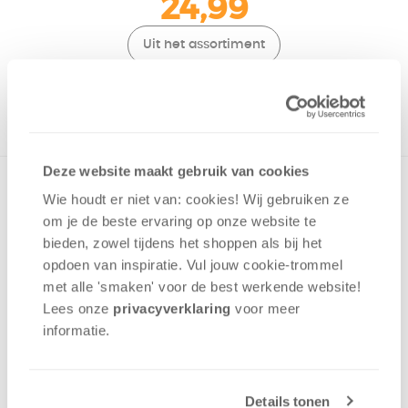
24,99
Uit het assortiment
ONTVANG 240 OVERWINNINGSPUNTEN
UIT HET ASSORTIMENT
Deze website maakt gebruik van cookies
Tropische, zelfstandige variant op Carcassonne. Bouw
Wie houdt er niet van: cookies! Wij gebruiken ze
vlonders en eilanden, en verzamel goederen als schelpen
om je de beste ervaring op onze website te
en bananen. Schepen vervangen de gebruikelijke
bieden, zowel tijdens het shoppen als bij het
puntentellingen.
opdoen van inspiratie. Vul jouw cookie-trommel
met alle 'smaken' voor de best werkende website​!
Geluk
Lees onze
privacyverklaring
voor meer
Planning
informatie.
Tactiek
2 - 5
spelers
+/-
30
min
v.a. 8 jaar
Details tonen