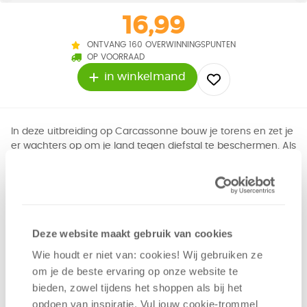
16,99
ONTVANG 160 OVERWINNINGSPUNTEN
OP VOORRAAD
in winkelmand
In deze uitbreiding op Carcassonne bouw je torens en zet je
er wachters op om je land tegen diefstal te beschermen. Als
jouw wachters de dieven opmerken, krijg je punten als
beloning!
Geluk
Planning
Deze website maakt gebruik van cookies
Tactiek
Wie houdt er niet van: cookies! Wij gebruiken ze
om je de beste ervaring op onze website te
2 - 6
spelers
+/-
45
min
v.a. 7 jaar
bieden, zowel tijdens het shoppen als bij het
opdoen van inspiratie. Vul jouw cookie-trommel