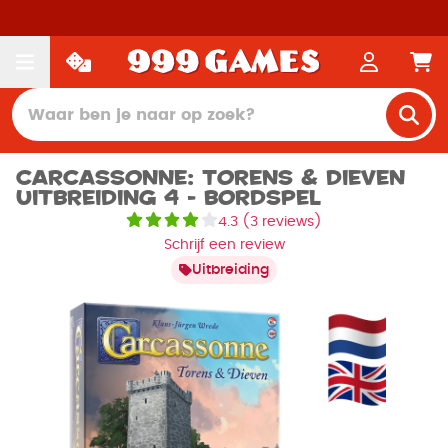
Carcassonne: Torens & Dieven
Uitbreiding 4 - Bordspel
4.3
(
3 reviews
)
Schrijf een review
Uitbreiding