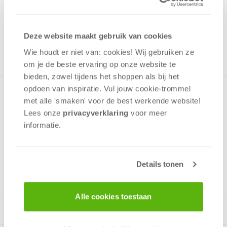
Uit het assortiment
ONTVANG 40 OVERWINNINGSPUNTEN
Deze website maakt gebruik van cookies
UIT HET ASSORTIMENT
Wie houdt er niet van: cookies! Wij gebruiken ze
om je de beste ervaring op onze website te
bieden, zowel tijdens het shoppen als bij het
opdoen van inspiratie. Vul jouw cookie-trommel
Puzzel van 60 stukjes met een leuke kleurrijke afbeelding
met alle 'smaken' voor de best werkende website​!
van Cars 3, de race tussen Jackson Storm en Bliksem
Lees onze
privacyverklaring
voor meer
McQueen.De puzzel is gemaakt van stevig dik karton en
informatie.
heeft stukjes die perfect passen.
Details tonen
v.a. 4 jaar
Alle cookies toestaan