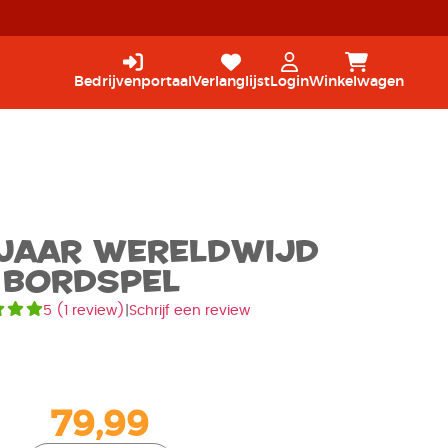
Bedrijvenportaal
Verlanglijst
Login
Winkelwagen
 jaar wereldwijd
 Bordspel
5
(
1 review
)
|
Schrijf een review
79,99