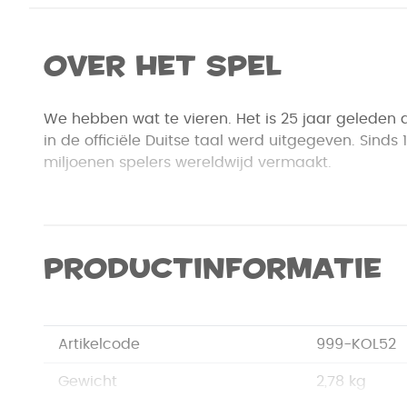
Over het spel
We hebben wat te vieren. Het is 25 jaar geleden 
in de officiële Duitse taal werd uitgegeven. Sinds 
miljoenen spelers wereldwijd vermaakt.
In deze speciale jubileumuitgave vind je het basi
grote uitbreiding “De Zeevaarders”. Nooit eerder
spellen samen in 1 doos. Ook vind je er twee extra
Productinformatie
Hawaii en Het Iberisch schiereiland.
De Zeevaarders
9 nieuwe scenario's voor Catan voor nog meer va
Artikelcode
999-KOL52
ontdek nieuwe eilanden.
Gewicht
2,78 kg
Hawaii