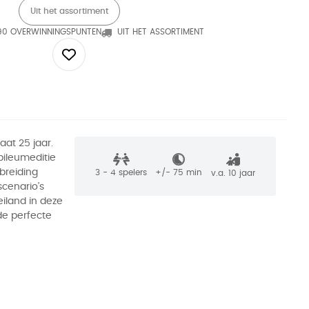
Uit het assortiment
90 OVERWINNINGSPUNTEN
UIT HET ASSORTIMENT
aat 25 jaar.
bileumeditie
breiding
3 - 4
spelers
+/-
75
min
v.a. 10 jaar
scenario’s
eiland in deze
de perfecte