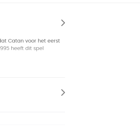
dat Catan voor het eerst
1995 heeft dit spel
sspel Catan en de eerste
 verschenen deze twee
 regionale scenario’s:
riatie. Bouw schepen en