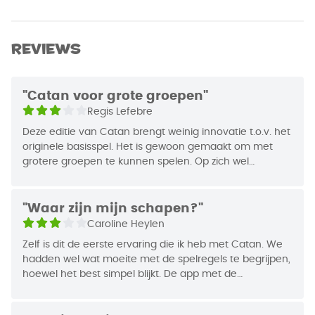
impactvolle strijd op Catan!
Merk
999 Games
Afmetingen
31,7 x 22,7 x 5,2
Reviews
Waarom wil je dit spelen?
• Handige instapvariant van CATAN dankzij
Auteur
Klaus & Benjamin Teuber
handige speelborden.
"Catan voor grote groepen"
• Speel CATAN met grote groepen!
EAN Code
8721184280584
Regis Lefebre
• Gestroomlijnde spelervaring door de handige
Jaar van Uitgifte
2025
hulpapp.
Deze editie van Catan brengt weinig innovatie t.o.v. het
originele basisspel. Het is gewoon gemaakt om met
grotere groepen te kunnen spelen. Op zich wel
Wie speelt er CATAN Connect?
interessant, maar ik hou het liever bij de basisversie.
Ben jij groot fan van CATAN, maar zou je het graag
gestroomlijnder laten verlopen? Dan biedt CATAN
"Waar zijn mijn schapen?"
Connect een oplossing! Snelle beurten zijn
Caroline Heylen
gegarandeerd door de handige hulpapp,
Zelf is dit de eerste ervaring die ik heb met Catan. We
waardoor iedereen gelijk weet wat er van hen
hadden wel wat moeite met de spelregels te begrijpen,
verwacht wordt en de speelborden zorgen dat je
hoewel het best simpel blijkt. De app met de
snel kunt beginnen. Door speelborden aan elkaar
dobbelstenen is niet écht een meerwaarde, ik rol zelf
te koppelen kun je zelfs met (hele) grote groepen
liever dobbelstenen dat geeft meer een bordspel