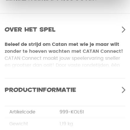
Over het spel
Beleef de strijd om Catan met wie je maar wilt
zonder te hoeven wachten met CATAN Connect!
CATAN Connect maakt jouw speelervaring sneller
en grootser dan ooit! Door vaste rondetijden, één
dobbelsteenworp voor iedereen en gelijktijdige
handels- en bouwfasen wordt dit spel een zeer
bijzonder avontuur. Dankzij de vooraf bepaalde
Productinformatie
speelborden kun je supersnel beginnen met spelen.
Maak van jouw tafel een echt CATAN-spektakel en
speel met oneindig veel mensen door verschillende
Artikelcode
999-KOL61
CATAN Connect-speelborden aan elkaar te
koppelen! Maak je geen zorgen over de tijd, want
Gewicht
1,19 kg
de handige hulpapp garandeert een snelle en