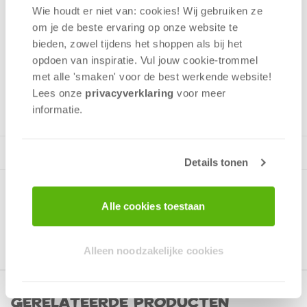
Wie houdt er niet van: cookies! Wij gebruiken ze
Tactiek
om je de beste ervaring op onze website te
Geluk
bieden, zowel tijdens het shoppen als bij het
Handel
opdoen van inspiratie. Vul jouw cookie-trommel
Bluf
met alle 'smaken' voor de best werkende website​!
4 - 6
spelers
+/-
30
min
Lees onze
privacyverklaring
voor meer
v.a. 10 jaar
informatie.
Details tonen
Alle cookies toestaan
Alleen noodzakelijke cookies
Gerelateerde producten