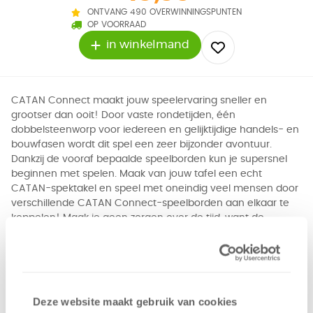
ONTVANG 490 OVERWINNINGSPUNTEN
OP VOORRAAD
in winkelmand
CATAN Connect maakt jouw speelervaring sneller en
grootser dan ooit! Door vaste rondetijden, één
dobbelsteenworp voor iedereen en gelijktijdige handels- en
bouwfasen wordt dit spel een zeer bijzonder avontuur.
Dankzij de vooraf bepaalde speelborden kun je supersnel
beginnen met spelen. Maak van jouw tafel een echt
CATAN-spektakel en speel met oneindig veel mensen door
verschillende CATAN Connect-speelborden aan elkaar te
koppelen! Maak je geen zorgen over de tijd, want de
handige hulpapp garandeert een snelle en impactvolle
strijd op Catan! Met CATAN Connect beleef je de leukste
spellen met wie je maar wilt zonder te hoeven
wachten!*Met meerdere CATAN Connect-spellen kun je
het spel met meer dan 6 spelers spelen.
Deze website maakt gebruik van cookies