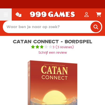
Catan Connect - Bordspel
3
(
3 reviews
)
Schrijf een review