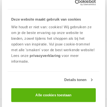
7,99
Uit het assortiment
Deze website maakt gebruik van cookies
ONTVANG 70 OVERWINNINGSPUNTEN
UIT HET ASSORTIMENT
Wie houdt er niet van: cookies! Wij gebruiken ze
om je de beste ervaring op onze website te
bieden, zowel tijdens het shoppen als bij het
opdoen van inspiratie. Vul jouw cookie-trommel
Puzzel met een afbeelding van een schattig huisje aan een
met alle 'smaken' voor de best werkende website​!
watertje omringd door bloemen. Deze puzzel is gemaakt
Lees onze
privacyverklaring
voor meer
van een zeer goede kwaliteit karton met een niet
informatie.
reflecterende laag en puzzelstukken die perfect passen.
Details tonen
v.a. 12 jaar
Alle cookies toestaan