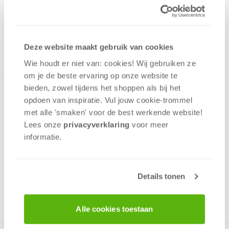
Uit het assortiment
ONTVANG 140 OVERWINNINGSPUNTEN
UIT HET ASSORTIMENT
Deze website maakt gebruik van cookies
Wie houdt er niet van: cookies! Wij gebruiken ze
om je de beste ervaring op onze website te
bieden, zowel tijdens het shoppen als bij het
Kruip in de huid van beruchte maffiosi en probeer plaatsen
opdoen van inspiratie. Vul jouw cookie-trommel
te zoeken waar je illegaal drank kan verkopen. Stuur
met alle 'smaken' voor de best werkende website​!
bendeleden uit om kroegen, jazzclubs, brouwerijen of
Lees onze
privacyverklaring
voor meer
goktenten te veroveren.Vrij vertaald: leg een zo hoog
informatie.
mogelijke combinatie van kaarten bij een bedrijf om dit
bedrijf te winnen.
Details tonen
2 - 6
spelers
+/-
45
min
v.a. 10 jaar
Alle cookies toestaan