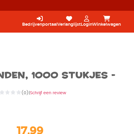
Bedrijvenportaal
Verlanglijst
Login
Winkelwagen
nden, 1000 stukjes -
(0)
|
Schrijf een review
17,99