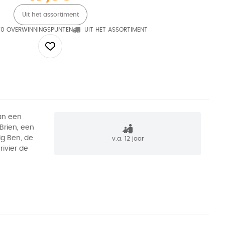
Uit het assortiment
70 OVERWINNINGSPUNTEN
UIT HET ASSORTIMENT
an een
Brien, een
ig Ben, de
v.a. 12 jaar
ivier de