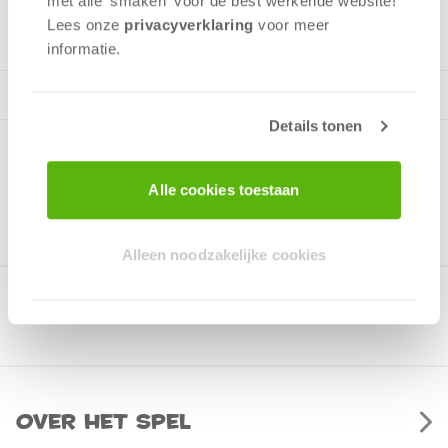
met alle 'smaken' voor de best werkende website​!
v.a. 3 jaar
Lees onze
privacyverklaring
voor meer
informatie.
Details tonen
Alle cookies toestaan
Alleen noodzakelijke cookies
Gerelateerde producten
Over het spel