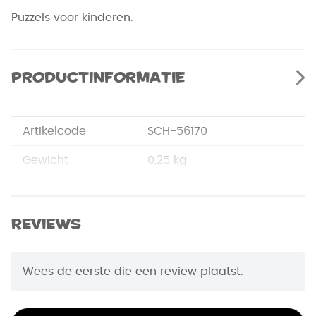
Puzzels voor kinderen.
Productinformatie
Artikelcode
SCH-56170
Gewicht
0,25 kg
Merk
Schmidt
Afmetingen
27,5 x 12,5 x 6,7 cm
Reviews
EAN Code
4001504561703
Wees de eerste die een review plaatst.
Puzzelstukjes
60