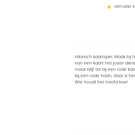
ONTVANG 9
Hilarisch kaartspel. Maak bij 
van een kaart het juiste dier
maar blijf stil bij een rode ka
bij een rode haan, daar is het
Wie houdt het hoofd koel