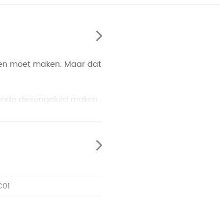
outen moet maken. Maar dat
rende dierengeluid maken.
ggen. En bij een rode
raard leidt dit tot
. De spelregels bevatten
 en daardoor nog nog
jt?
01
t grappige spelverloop