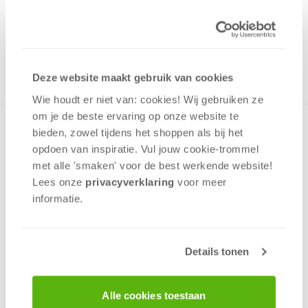
Uit het assortiment
ONTVANG 490 OVERWINNINGSPUNTEN
UIT HET ASSORTIMENT
Deze website maakt gebruik van cookies
Wie houdt er niet van: cookies! Wij gebruiken ze
om je de beste ervaring op onze website te
Bordspel zonder dobbelstenen. Sticht handelsposten in het
bieden, zowel tijdens het shoppen als bij het
Romeinse Rijk om aan gewilde handelswaar te komen.
opdoen van inspiratie. Vul jouw cookie-trommel
Maak daarbij gebruik van machtige figuren om je doelen te
met alle 'smaken' voor de best werkende website​!
bereiken. Eenvoudige spelregels, maar veel tactische
Lees onze
privacyverklaring
voor meer
diepgang.
informatie.
Geluk
Planning
Details tonen
Strategie
2 - 5
spelers
+/-
90
min
v.a. 12 jaar
Alle cookies toestaan