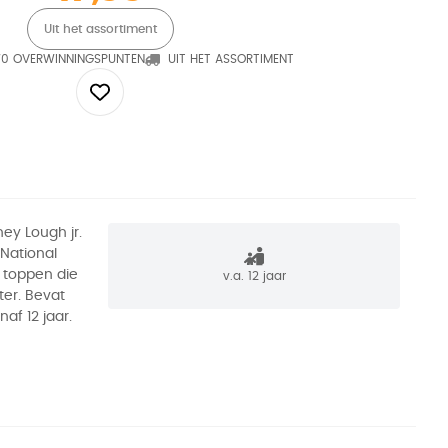
Uit het assortiment
70 OVERWINNINGSPUNTEN
UIT HET ASSORTIMENT
ey Lough jr.
National
 toppen die
v.a. 12 jaar
ter. Bevat
naf 12 jaar.