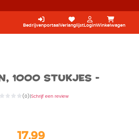
Bedrijvenportaal
Verlanglijst
Login
Winkelwagen
, 1000 stukjes -
(0)
|
Schrijf een review
17,99