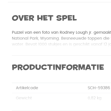
Over het spel
Puzzel van een foto van Rodney Lough jr. gemaakt
National Park, Wyoming. Besneeuwde toppen die 
water. Bevat 1000 stukjes en is geschikt vanaf 12 j
Productinformatie
Artikelcode
SCH-59386
Gewicht
0,82 kg
Merk
Schmidt