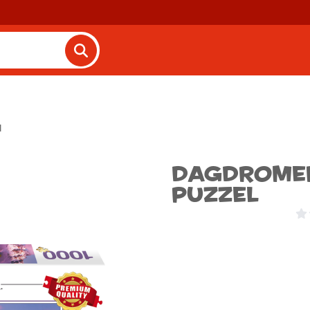
l
Dagdromen
Puzzel