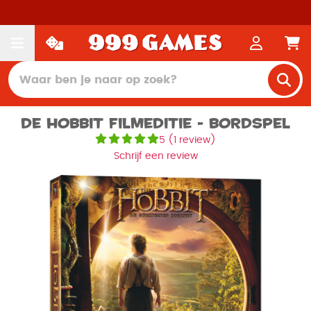
De Hobbit Filmeditie - Bordspel
5
(
1 review
)
Schrijf een review