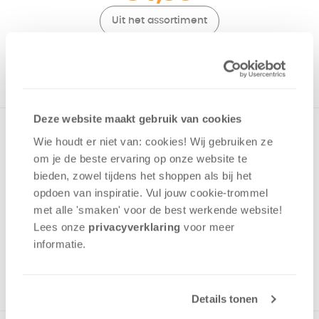
Uit het assortiment
ONTVANG 340 OVERWINNINGSPUNTEN
UIT HET ASSORTIMENT
Deze website maakt gebruik van cookies
Coöperatief spel voor de hele familie. Reis met Bilbo mee
Wie houdt er niet van: cookies! Wij gebruiken ze
en bescherm hem tegen de dreigende gevaren. Met
om je de beste ervaring op onze website te
artwork en de belangrijkste gebeurtenissen uit de film.
bieden, zowel tijdens het shoppen als bij het
opdoen van inspiratie. Vul jouw cookie-trommel
Geluk
met alle 'smaken' voor de best werkende website​!
Tactiek
Lees onze
privacyverklaring
voor meer
Samenwerking
informatie.
2 - 4
spelers
+/-
60
min
v.a. 10 jaar
Details tonen