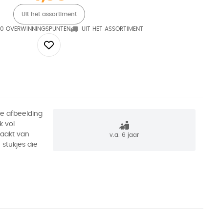
Uit het assortiment
0 OVERWINNINGSPUNTEN
UIT HET ASSORTIMENT
ke afbeelding
k vol
maakt van
v.a. 6 jaar
 stukjes die