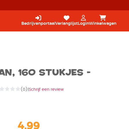
Bedrijvenportaal
Verlanglijst
Login
Winkelwagen
n, 160 stukjes -
(0)
|
Schrijf een review
4,99