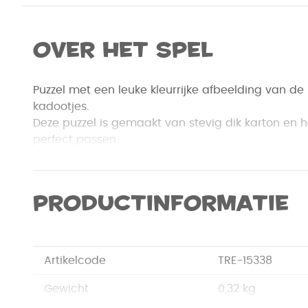
Over het spel
Puzzel met een leuke kleurrijke afbeelding van d
kadootjes.
Deze puzzel is gemaakt van stevig dik karton en he
perfect passen.
Productinformatie
Artikelcode
TRE-15338
Gewicht
0,32 kg