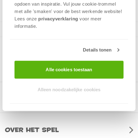
3 - 4
spelers
+/-
75
min
v.a. 10 jaar
opdoen van inspiratie. Vul jouw cookie-trommel
met alle 'smaken' voor de best werkende website​!
Lees onze
privacyverklaring
voor meer
informatie.
Details tonen
Alle cookies toestaan
Alleen noodzakelijke cookies
Gerelateerde producten
Over het spel