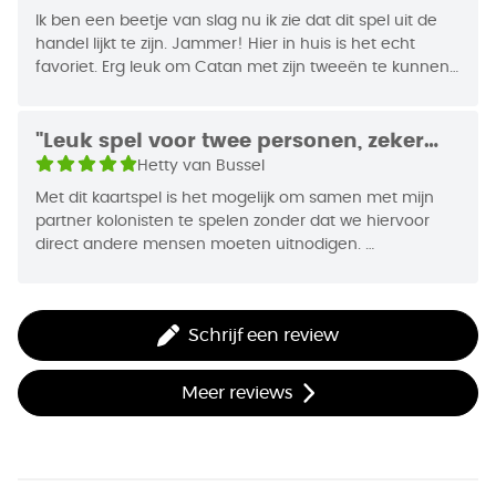
Jaar van Uitgifte
1999
anderen kunnen je helpen bij het bemachtigen van
Ik ben een beetje van slag nu ik zie dat dit spel uit de
de grootste ridder- of handelsmacht. Wie als
handel lijkt te zijn. Jammer! Hier in huis is het echt
favoriet. Erg leuk om Catan met zijn tweeën te kunnen
eerste 12 punten heeft, wint.
spelen. Op zichzelf staand is het al een mooi spel, maar
de uitbreidingen maken het nog leuker. Zeker omdat je
Het Kolonisten Kaartspel is een opzichzelfstaand
de verschillende uitbreidingen af kunt wisselen en het
"Leuk spel voor twee personen, zeker
kaartspel, dat uitsluitend geschikt is voor 2
zo elke keer weer anders is.
met de uitbreidingen"
Hetty van Bussel
personen. De vele strategische keuzes in
Met dit kaartspel is het mogelijk om samen met mijn
combinatie met een vleugje geluk maken van dit
partner kolonisten te spelen zonder dat we hiervoor
spel een spannende belevenis.
direct andere mensen moeten uitnodigen.
Het spel is voornamelijk leuk en uitdagend met het
spelen van de uitbreidingen. Het heeft bij ons in ieder
Schrijf een review
Meer reviews