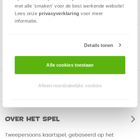
met alle 'smaken' voor de best werkende website​!
Lees onze
privacyverklaring
voor meer
informatie.
Details tonen
Alle cookies toestaan
Gerelateerde producten
Alleen noodzakelijke cookies
Over het spel
Tweepersoons kaartspel, gebaseerd op het