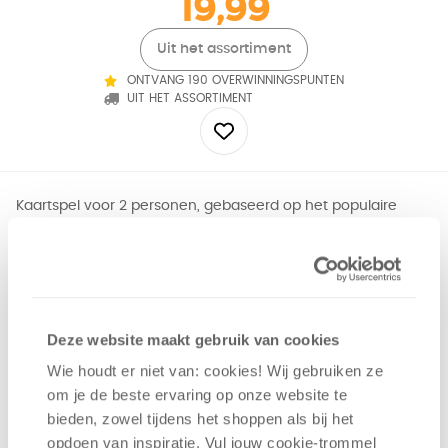
19,99
Uit het assortiment
ONTVANG 190 OVERWINNINGSPUNTEN
UIT HET ASSORTIMENT
Kaartspel voor 2 personen, gebaseerd op het populaire
bordspel. Ook in dit spel kun je handelen, bouwen en
duelleren.
Tactiek
Geluk
Deze website maakt gebruik van cookies
Handel
Wie houdt er niet van: cookies! Wij gebruiken ze
Interactie
om je de beste ervaring op onze website te
2 - 2
spelers
+/-
75
min
v.a. 10 jaar
bieden, zowel tijdens het shoppen als bij het
opdoen van inspiratie. Vul jouw cookie-trommel