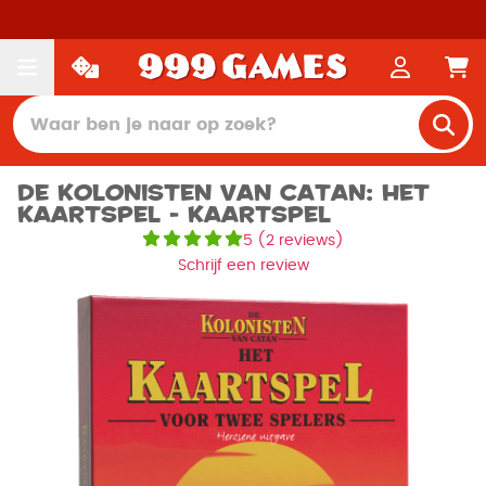
De Kolonisten van Catan: Het
Kaartspel - Kaartspel
5
(
2 reviews
)
Schrijf een review