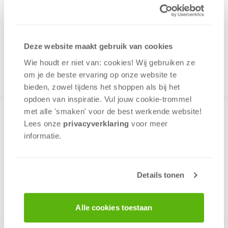
7,95
Uit het assortiment
Deze website maakt gebruik van cookies
ONTVANG 70 OVERWINNINGSPUNTEN
UIT HET ASSORTIMENT
Wie houdt er niet van: cookies! Wij gebruiken ze
om je de beste ervaring op onze website te
bieden, zowel tijdens het shoppen als bij het
opdoen van inspiratie. Vul jouw cookie-trommel
met alle 'smaken' voor de best werkende website​!
Lees onze
privacyverklaring
voor meer
informatie.
Tactiek
Geluk
Handel
Interactie
Details tonen
+/-
60
min
v.a. 12 jaar
Alle cookies toestaan