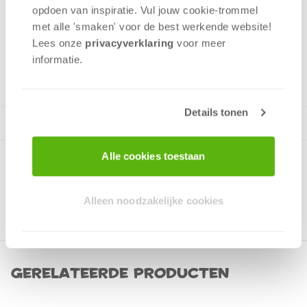
Geluk
opdoen van inspiratie. Vul jouw cookie-trommel
Interactie
met alle 'smaken' voor de best werkende website​!
Planning
Lees onze
privacyverklaring
voor meer
informatie.
2 - 2
spelers
+/-
45
min
v.a. 10 jaar
Details tonen
Alle cookies toestaan
Alleen noodzakelijke cookies
Gerelateerde producten