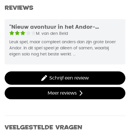
Afmetingen
20 x 20 x 4,9 cm
Reviews
toe te voegen of juist uit het spel te verwijderen.
Auteur
Gerhard Hecht
"Nieuw avontuur in het Andor-
EAN Code
8719214420451
universum"
M. van den Beld
Jaar van Uitgifte
2015
Leuk spel, maar compleet anders dan zijn grote broer
Andor. In dit spel speel je alleen of samen, waarbij
eigen solo nog het beste werkt.
Daarnaast heeft het spel compleet eigen
mechanismes, maar blijft het net als bij "Andor" een
Schrijf een review
kwestie van je "resources" (wilskracht, krachtpunten en
stappen o.a.) zo efficiënt mogelijk benutten. In dit spel
speel je door middel van roulerende rijen kaarten en
Meer reviews
zijn er wederom genoeg strategische keuzes te maken.
In totaal zijn er 4 legendes te doorlopen.
Veelgestelde vragen