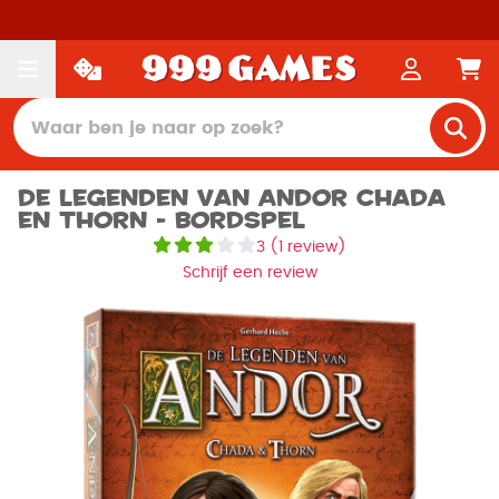
De Legenden van Andor Chada
en Thorn - Bordspel
3
(
1 review
)
Schrijf een review