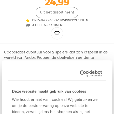
24,99
Uit het assortiment
ONTVANG 240 OVERWINNINGSPUNTEN
UIT HET ASSORTIMENT
Coöperatief avontuur voor 2 spelers, dat zich afspeelt in de
wereld van Andor. Probeer de doelvelden eerder te
bereiken dan de vloekfiguur. Daarbij moeten voortdurend
moeilijke keuzes worden gemaakt. Met 92 verschillende
reisschema's!Geen uitbreiding maar een compleet
losstaande editie. data-track-promo-id="ACTIE-BANNER-
PRODUCT-PAGINA" data-track-promo-name="ACTIE-
COOP-2022" data-track-promo-creative="banner" data-
Deze website maakt gebruik van cookies
track-promo-position="PRODUCT-PAGINA" title="Nu met
Wie houdt er niet van: cookies! Wij gebruiken ze
tijdelijk aanbieding!">
om je de beste ervaring op onze website te
bieden, zowel tijdens het shoppen als bij het