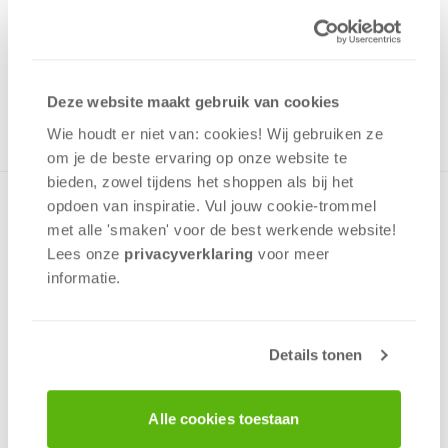
24,95
Uit het assortiment
ONTVANG 240 OVERWINNINGSPUNTEN
UIT HET ASSORTIMENT
Deze website maakt gebruik van cookies
Wie houdt er niet van: cookies! Wij gebruiken ze
om je de beste ervaring op onze website te
bieden, zowel tijdens het shoppen als bij het
opdoen van inspiratie. Vul jouw cookie-trommel
Luxe versie van Weerwolven in Wakkerdam. Extra
gebouwen en beroepen maken dit populaire rollenkaartspel
met alle 'smaken' voor de best werkende website​!
nog spannender!
Lees onze
privacyverklaring
voor meer
informatie.
Interactie
Funfactor
Deductie
Details tonen
8 - 29
spelers
+/-
45
min
v.a. 10 jaar
Alle cookies toestaan