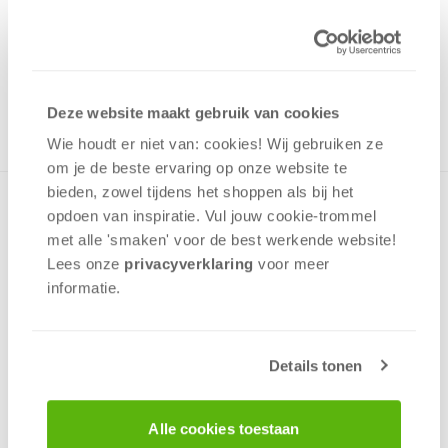
29,99
Uit het assortiment
ONTVANG 290 OVERWINNINGSPUNTEN
UIT HET ASSORTIMENT
Deze website maakt gebruik van cookies
Wie houdt er niet van: cookies! Wij gebruiken ze
om je de beste ervaring op onze website te
bieden, zowel tijdens het shoppen als bij het
DVD- en bordspel in één. Beantwoord de vragen die Martin
opdoen van inspiratie. Vul jouw cookie-trommel
Gaus je stelt en win puzzelstukjes. Met oplopende niveaus
met alle 'smaken' voor de best werkende website​!
voor verschillende leeftijdsgroepen. Leuk en leerzaam voor
Lees onze
privacyverklaring
voor meer
het hele gezin!
informatie.
Geluk
Kennis
Details tonen
Educatief
2 - 6
spelers
+/-
30
min
v.a. 4 jaar
Alle cookies toestaan