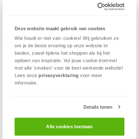
19,99
ONTVANG 190 OVERWINNINGSPUNTEN
OP VOORRAAD
in winkelmand
Deze website maakt gebruik van cookies
Wie houdt er niet van: cookies! Wij gebruiken ze
om je de beste ervaring op onze website te
In deze prachtige lijn van Premium Quality-puzzels van
bieden, zowel tijdens het shoppen als bij het
Schmidt brengt Thomas Kinkade, de “painter of light”, de
opdoen van inspiratie. Vul jouw cookie-trommel
sfeer van verschillende Disney-verhalen perfect over. Door
met alle 'smaken' voor de best werkende website​!
de zeer nauwkeurig gesneden stukjes zijn de puzzels na
Lees onze
privacyverklaring
voor meer
gebruik met 2 vingers op te tillen en ingelijst aan de muur te
informatie.
hangen. Deze puzzel bestaat uit 6000 stukjes en garandeert
vele uren puzzelplezier!
Details tonen
v.a. 12 jaar
Alle cookies toestaan