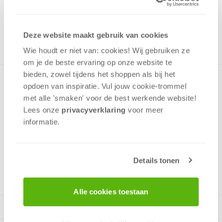
12,99
ONTVANG 120 OVERWINNINGSPUNTEN
NOG MAAR 30 OP VOORRAAD
Deze website maakt gebruik van cookies
in winkelmand
Wie houdt er niet van: cookies! Wij gebruiken ze
om je de beste ervaring op onze website te
bieden, zowel tijdens het shoppen als bij het
Een puzzel uit de prachtige lijn van Premium Quality-puzzels
opdoen van inspiratie. Vul jouw cookie-trommel
van Schmidt. Door de zeer nauwkeurig gesneden stukjes zijn
met alle 'smaken' voor de best werkende website​!
de puzzels na gebruik met 2 vingers op te tillen en ingelijst
Lees onze
privacyverklaring
voor meer
aan de muur te hangen. De puzzel bestaat uit 1000 stukjes
informatie.
en garandeert vele uren puzzelplezier!
Details tonen
v.a. 8 jaar
Alle cookies toestaan