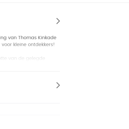
ding van Thomas Kinkade
 voor kleine ontdekkers!
ootte van de gelegde
odig om snel de juiste