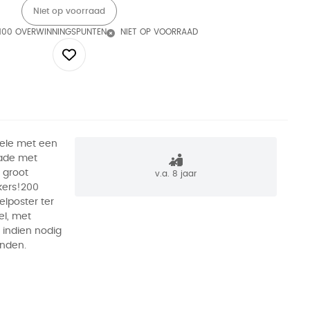
Niet op voorraad
100 OVERWINNINGSPUNTEN
NIET OP VOORRAAD
iele met een
kade met
 groot
v.a. 8 jaar
kkers!200
zelposter ter
el, met
n indien nodig
inden.