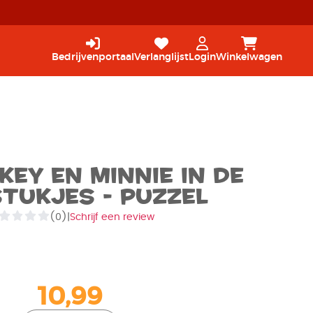
Bedrijvenportaal
Verlanglijst
Login
Winkelwagen
key en Minnie in de
tukjes - Puzzel
(0)
|
Schrijf een review
10,99