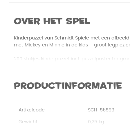
Over het spel
Kinderpuzzel van Schmidt Spiele met een afbeel
met Mickey en Minnie in de klas – groot legplezier
200 stukjes kinderpuzzel incl. puzzelposter ter gr
puzzel, met stanslijnen voor oriëntatie en indien n
positie te vinden.
Productinformatie
Artikelcode
SCH-56599
Gewicht
0,25 kg