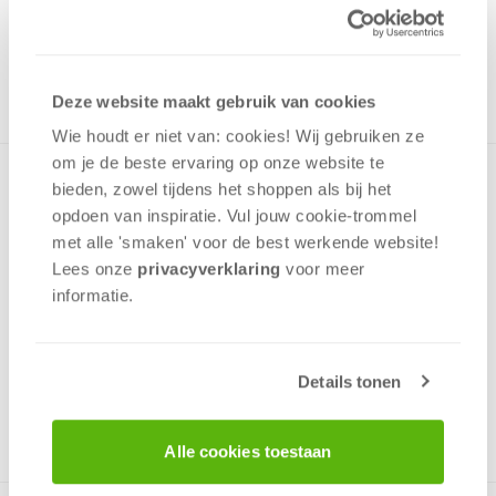
19,99
ONTVANG 190 OVERWINNINGSPUNTEN
NOG MAAR 12 OP VOORRAAD
in winkelmand
Deze website maakt gebruik van cookies
Wie houdt er niet van: cookies! Wij gebruiken ze
om je de beste ervaring op onze website te
In de prachtige lijn van Premium Quality-puzzels van
bieden, zowel tijdens het shoppen als bij het
Schmidt brengt Thomas Kinkade, de “painter of light”, de
opdoen van inspiratie. Vul jouw cookie-trommel
sfeer van verschillende Disney-verhalen perfect over. Door
met alle 'smaken' voor de best werkende website​!
de zeer nauwkeurig gesneden stukjes zijn de puzzels na
Lees onze
privacyverklaring
voor meer
gebruik met 2 vingers op te tillen en ingelijst aan de muur te
informatie.
hangen. De puzzel bestaat uit 1000 stukjes en garandeert
vele uren puzzelplezier!
Details tonen
v.a. 12 jaar
Alle cookies toestaan