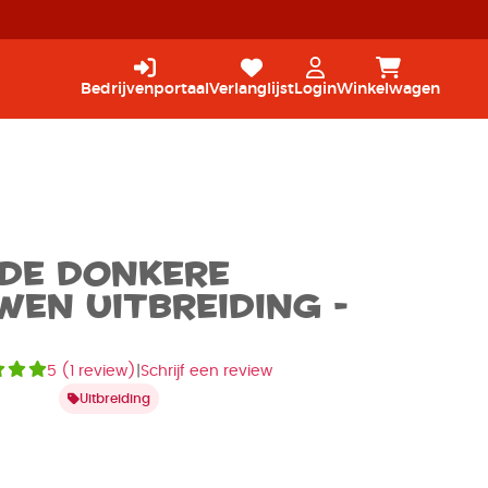
Bedrijvenportaal
Verlanglijst
Login
Winkelwagen
 De Donkere
en Uitbreiding -
5
(
1 review
)
|
Schrijf een review
Uitbreiding