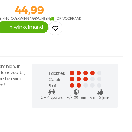
44,99
 440 OVERWINNINGSPUNTEN
OP VOORRAAD
in winkelmand
minion. In
 luxe voorbij,
Tacktiek
re beleving
Geluk
en!
Bluf
2 - 4
spelers
+/-
30
min
v.a. 10 jaar