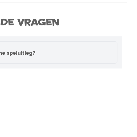
lde vragen
ne speluitleg?
m voor de meeste spellen een video met
Momenteel is deze voor dit spel nog niet
er je op ons YouTube-kanaal om op de
 de nieuwste video’s.