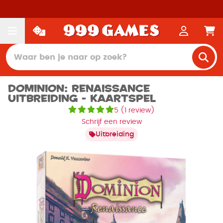
Dominion: Renaissance
Uitbreiding - Kaartspel
5
(
1 review
)
Schrijf een review
Uitbreiding