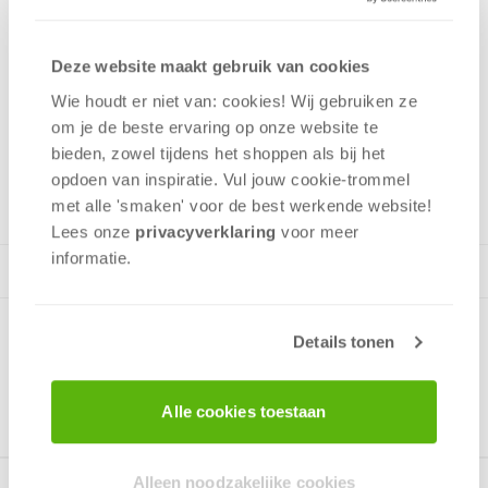
geven en artefacten waarvoor de spelers de strijd aangaan.
Deze website maakt gebruik van cookies
Bluf
Wie houdt er niet van: cookies! Wij gebruiken ze
Geluk
om je de beste ervaring op onze website te
Tactiek
bieden, zowel tijdens het shoppen als bij het
2 - 4
spelers
+/-
30
min
v.a. 12 jaar
opdoen van inspiratie. Vul jouw cookie-trommel
met alle 'smaken' voor de best werkende website​!
Lees onze
privacyverklaring
voor meer
informatie.
Details tonen
Alle cookies toestaan
Alleen noodzakelijke cookies