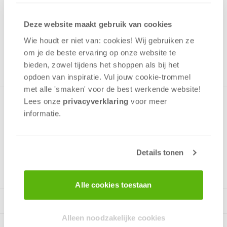
28,99
Deze website maakt gebruik van cookies
Uit het assortiment
Wie houdt er niet van: cookies! Wij gebruiken ze
ONTVANG 280 OVERWINNINGSPUNTEN
UIT HET ASSORTIMENT
om je de beste ervaring op onze website te
bieden, zowel tijdens het shoppen als bij het
opdoen van inspiratie. Vul jouw cookie-trommel
met alle 'smaken' voor de best werkende website​!
Lees onze
privacyverklaring
voor meer
Mooie puzzel met een afbeelding van een droomachtig
informatie.
heelal. Puzzel bevat 2000 stukjes. Leeftijd vanaf 12 jaar.
Details tonen
v.a. 12 jaar
Alle cookies toestaan
Alleen noodzakelijke cookies