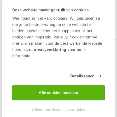
Uit het assortiment
Deze website maakt gebruik van cookies
ONTVANG 110 OVERWINNINGSPUNTEN
Wie houdt er niet van: cookies! Wij gebruiken ze
UIT HET ASSORTIMENT
om je de beste ervaring op onze website te
bieden, zowel tijdens het shoppen als bij het
opdoen van inspiratie. Vul jouw cookie-trommel
met alle 'smaken' voor de best werkende website​!
Puzzel met een afbeelding van Dubai met avondlicht. Leuke
Lees onze
privacyverklaring
voor meer
uitdaging door het kleurgebruik en het aantal stukjes.
informatie.
v.a. 12 jaar
Details tonen
Alle cookies toestaan
Alleen noodzakelijke cookies