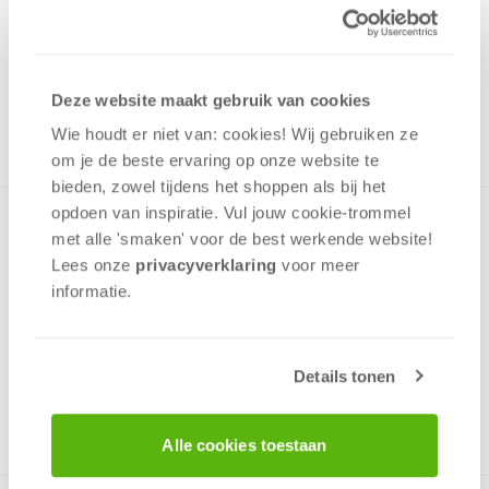
12,99
Uit het assortiment
ONTVANG 120 OVERWINNINGSPUNTEN
Deze website maakt gebruik van cookies
UIT HET ASSORTIMENT
Wie houdt er niet van: cookies! Wij gebruiken ze
om je de beste ervaring op onze website te
bieden, zowel tijdens het shoppen als bij het
opdoen van inspiratie. Vul jouw cookie-trommel
Premium Quality-puzzel met een afbeelding van een stukje
met alle 'smaken' voor de best werkende website​!
van het Palazzo Ducale aan het San Marcoplein Venetië,
Lees onze
privacyverklaring
voor meer
Italië.Dit paleis is een van de belangrijkste niet-religieuze
informatie.
bouwwerken in de gotische stijl. Leuke uitdaging met 500
stukjes.
Details tonen
v.a. 12 jaar
Alle cookies toestaan