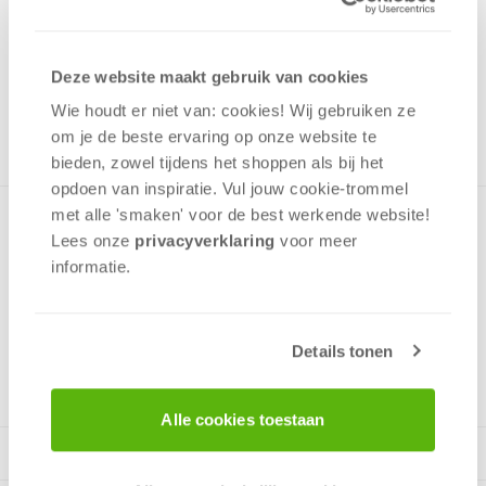
17,99
Uit het assortiment
Deze website maakt gebruik van cookies
ONTVANG 170 OVERWINNINGSPUNTEN
UIT HET ASSORTIMENT
Wie houdt er niet van: cookies! Wij gebruiken ze
om je de beste ervaring op onze website te
bieden, zowel tijdens het shoppen als bij het
opdoen van inspiratie. Vul jouw cookie-trommel
met alle 'smaken' voor de best werkende website​!
Deze puzzel in samengesteld uit allemaal verschillende
Lees onze
privacyverklaring
voor meer
emoticons die samen een smiley vormen. Puzzel bevat 1000
informatie.
stukjes, leeftijd vanaf 12 jaar.
Details tonen
v.a. 12 jaar
Alle cookies toestaan