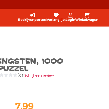
Bedrijvenportaal
Verlanglijst
Login
Winkelwagen
engsten, 1000
Puzzel
(0)
|
Schrijf een review
7,99