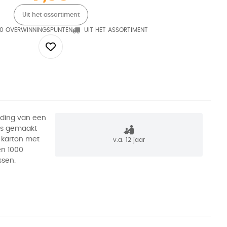
Uit het assortiment
0 OVERWINNINGSPUNTEN
UIT HET ASSORTIMENT
lding van een
is gemaakt
 karton met
v.a. 12 jaar
en 1000
ssen.