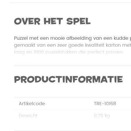
Over het spel
Puzzel met een mooie afbeelding van een kudde p
gemaakt van een zeer goede kwaliteit karton met
laag en 1000 puzzelstukken die perfect passen.
Productinformatie
Artikelcode
TRE-10168
Gewicht
0,75 kg
Merk
Trefl