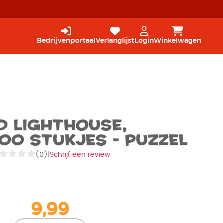
Bedrijvenportaal
Verlanglijst
Login
Winkelwagen
d Lighthouse,
500 stukjes - Puzzel
(0)
|
Schrijf een review
9,99