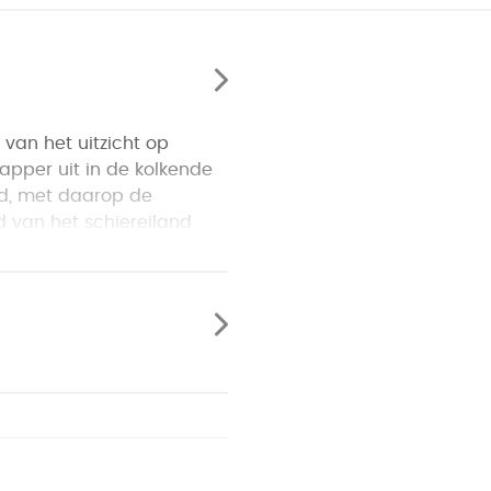
van het uitzicht op
apper uit in de kolkende
d, met daarop de
d van het schiereiland