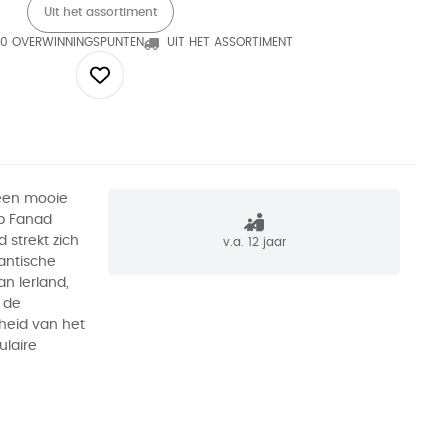
Uit het assortiment
0 OVERWINNINGSPUNTEN
UIT HET ASSORTIMENT
 een mooie
op Fanad
 strekt zich
v.a. 12 jaar
lantische
n Ierland,
 de
heid van het
ulaire