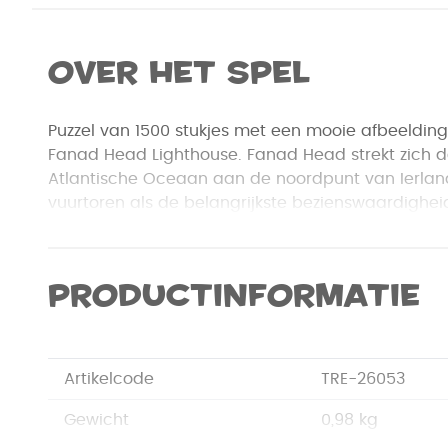
Over het spel
Puzzel van 1500 stukjes met een mooie afbeelding 
Fanad Head Lighthouse. Fanad Head strekt zich d
Atlantische Oceaan aan de noordpunt van Ierlan
vuurtoren als de belangrijkste bezienswaardighei
met zijn spectaculaire landschappen.
Productinformatie
Artikelcode
TRE-26053
Gewicht
0,98 kg