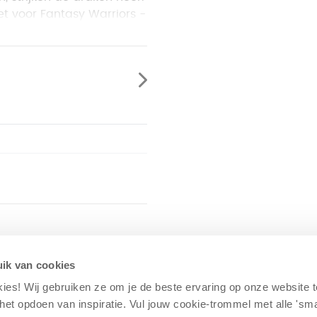
et voor Fantasy Warriors -
slissen. Verpletter je
, maar pas op: misschien
uren.
len. Met de uitbreiding
et 2 tot 6 spelers!
chard Borg
ik van cookies
kies! Wij gebruiken ze om je de beste ervaring op onze website 
j het opdoen van inspiratie. Vul jouw cookie-trommel met alle 'sm