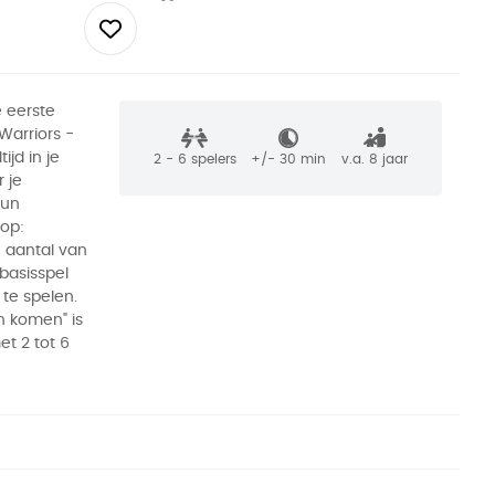
 eerste
Warriors -
ijd in je
2 - 6
spelers
+/-
30
min
v.a. 8 jaar
 je
hun
 op:
n aantal van
basisspel
 te spelen.
n komen" is
et 2 tot 6