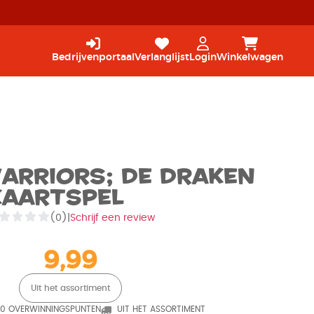
Bedrijvenportaal
Verlanglijst
Login
Winkelwagen
arriors; De Draken
Kaartspel
(0)
|
Schrijf een review
9,99
Uit het assortiment
0 OVERWINNINGSPUNTEN
UIT HET ASSORTIMENT