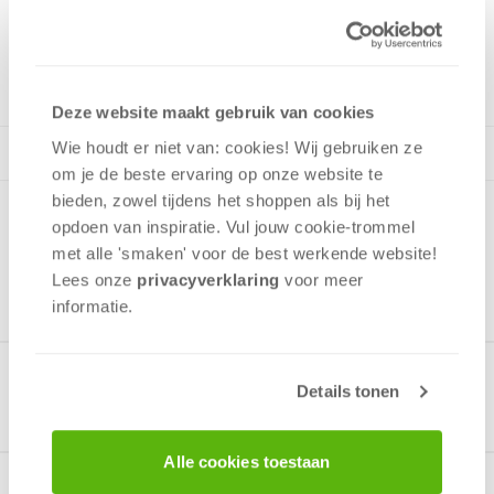
Plannen
2 - 4
spelers
+/-
30
min
v.a. 8 jaar
Deze website maakt gebruik van cookies
Wie houdt er niet van: cookies! Wij gebruiken ze
om je de beste ervaring op onze website te
bieden, zowel tijdens het shoppen als bij het
opdoen van inspiratie. Vul jouw cookie-trommel
met alle 'smaken' voor de best werkende website​!
Lees onze
privacyverklaring
voor meer
informatie.
Gerelateerde producten
Details tonen
Alle cookies toestaan