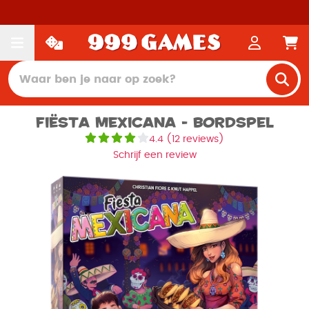
Fiësta Mexicana - Bordspel
4.4
(
12 reviews
)
Schrijf een review