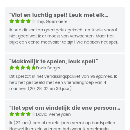
met het juiste bod een gerecht in handen te
Christian Fiore <br/>Knut
krijgen.
Auteur
Happel
"Vlot en luchtig spel! Leuk met elk
spelersaantal."
Thijs Goemaere
Wenskaarten van gasten geven aan waar jij extra
EAN Code
8720289471842
punten mee kunt verdienen. Sommige tegels
Ik heb dit spel op goed geluk gekocht en ik wist vooraf
Jaar van
bepalen bijvoorbeeld dat je minstens drie
niet goed wat ik er moest van verwachten. Maar het
2022
blijkt een echte meevaller te zijn! We hebben het spel
Uitgifte
gerechten van hetzelfde soort op rij moet proberen
dan ook al vaak gespeeld. Dit vooral met 2 personen.
te bemachtigen. Ook krijg je minpunten als tegels
En het spel komt met 2 zeker en vast ook tot zijn recht!
met dipsaus niet goed op elkaar aansluiten. Je
We speelden ook al enkele keren met 4 (allemaal
"Makkelijk te spelen, leuk spel!"
moet er daarom niet alleen voor zorgen dat jij
volwassenen).
Erwin Berger
genoeg gerechten op tafel krijgt, maar ook nog
Dit spel zat in het verrassingspakket van 999games. Ik
eens dat de juiste gerechten op de goede plekken
Het spel is heel snel opgezet en uitgelegd.
heb het gespeeld met een vriendengroep van 4
staan.
mannen (20, 28, 32 en 36 jaar).
Vooraf een uitlegvideo bekeken op YouTube. Het leek
van tevoren ingewikkeld, maar door de YouTube video
leek het opeens best makkelijk. Wel is het verstandig
"Het spel om eindelijk die ene persoon
om daarnaast ook nog even zelf de regels te lezen. Wij
te overtuigen"
David Verheyden
gingen bijvoorbeeld aan het begin gewoon om de
Ik (22 jaar) ben al enkele jaren verzot op bordspellen.
beurt met de klok mee. Later kwamen we erachter dat
Hoewel ik enkele vrienden heb waar ik regelmatig