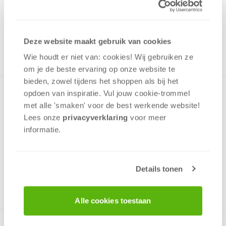
Uit het assortiment
ONTVANG 90 OVERWINNINGSPUNTEN
UIT HET ASSORTIMENT
Deze website maakt gebruik van cookies
Wie houdt er niet van: cookies! Wij gebruiken ze
om je de beste ervaring op onze website te
bieden, zowel tijdens het shoppen als bij het
opdoen van inspiratie. Vul jouw cookie-trommel
Kantel en schuif! Solitair puzzelspelletje in vier varianten. Elke
versie bevat 36 uitdagingen van drie verschillende niveaus.
met alle 'smaken' voor de best werkende website​!
Lees onze
privacyverklaring
voor meer
informatie.
Strategie
Geluk
Puzzel
Details tonen
+/-
30
min
v.a. 8 jaar
Alle cookies toestaan