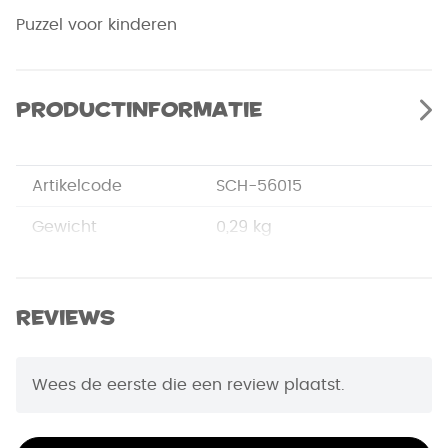
Puzzel voor kinderen
Productinformatie
Artikelcode
SCH-56015
Gewicht
0,29 kg
Merk
Schmidt
Afmetingen
27,5 x 19 x 3,8 cm
Reviews
EAN Code
4001504560157
Wees de eerste die een review plaatst.
Puzzelstukjes
200