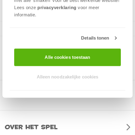
met alle 'smaken' voor de best werkende website​!
v.a. 8 jaar
Lees onze
privacyverklaring
voor meer
informatie.
Details tonen
Alle cookies toestaan
Alleen noodzakelijke cookies
Gerelateerde producten
Over het spel