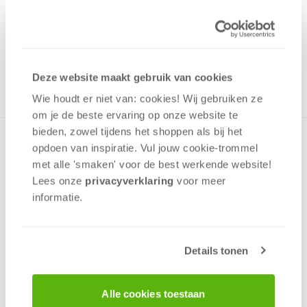
2,99
Uit het assortiment
ONTVANG 20 OVERWINNINGSPUNTEN
UIT HET ASSORTIMENT
Deze website maakt gebruik van cookies
Wie houdt er niet van: cookies! Wij gebruiken ze
om je de beste ervaring op onze website te
bieden, zowel tijdens het shoppen als bij het
Puzzel met kleurrijke afbeelding van Peppa Pig in een
opdoen van inspiratie. Vul jouw cookie-trommel
ridderavontuur.Frame puzzels zijn puzzels voor de jongste
met alle 'smaken' voor de best werkende website​!
kinderen, niet in een doos maar in een frame. Daardoor is
Lees onze
privacyverklaring
voor meer
het wel lekker plat en makkelijk op te ruimen.Het helpt om
informatie.
de waarneming, verbeelding en geheugen te ontwikkelen.
Gemaakt van stevig karton en het frame zorgt dat de
stukken bij elkaar blijven.
Details tonen
v.a. 3 jaar
Alle cookies toestaan