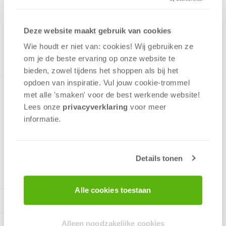
Uit het assortiment
Deze website maakt gebruik van cookies
ONTVANG 170 OVERWINNINGSPUNTEN
UIT HET ASSORTIMENT
Wie houdt er niet van: cookies! Wij gebruiken ze
om je de beste ervaring op onze website te
bieden, zowel tijdens het shoppen als bij het
opdoen van inspiratie. Vul jouw cookie-trommel
Een puzzel met een afbeelding van een kunstwerk van Gail
met alle 'smaken' voor de best werkende website​!
Marie, een vriendelijke herinnering om de speciale
Lees onze
privacyverklaring
voor meer
momenten van het leven te vieren die echt geluk brengen.
informatie.
v.a. 12 jaar
Details tonen
Alle cookies toestaan
Alleen noodzakelijke cookies