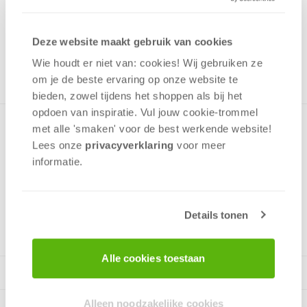
Uit het assortiment
Deze website maakt gebruik van cookies
ONTVANG 40 OVERWINNINGSPUNTEN
UIT HET ASSORTIMENT
Wie houdt er niet van: cookies! Wij gebruiken ze
om je de beste ervaring op onze website te
bieden, zowel tijdens het shoppen als bij het
opdoen van inspiratie. Vul jouw cookie-trommel
Puzzel met een mooie afbeelding uit Frozen met Elsa, Anna,
met alle 'smaken' voor de best werkende website​!
Olaf, Kristoff en Sven. De puzzel is gemaakt van stevig dik
Lees onze
privacyverklaring
voor meer
karton en heeft 60 stukjes die perfect passen.
informatie.
v.a. 4 jaar
Details tonen
Alle cookies toestaan
Alleen noodzakelijke cookies