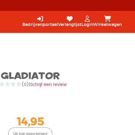
Bedrijvenportaal
Verlanglijst
Login
Winkelwagen
Gladiator
(0)
|
Schrijf een review
14,95
Uit het assortiment