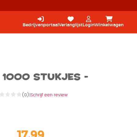
Bedrijvenportaal
Verlanglijst
Login
Winkelwagen
 1000 stukjes -
(0)
|
Schrijf een review
17,99