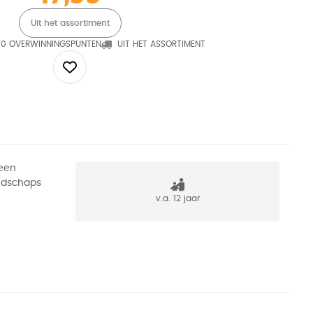
Uit het assortiment
70 OVERWINNINGSPUNTEN
UIT HET ASSORTIMENT
 een
andschaps
v.a. 12 jaar