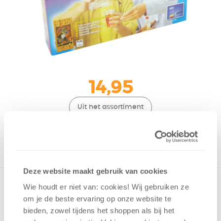
14,95
Uit het assortiment
ONTVANG 140 OVERWINNINGSPUNTEN
UIT HET ASSORTIMENT
Deze website maakt gebruik van cookies
Wie houdt er niet van: cookies! Wij gebruiken ze
om je de beste ervaring op onze website te
bieden, zowel tijdens het shoppen als bij het
v.a. 10 jaar