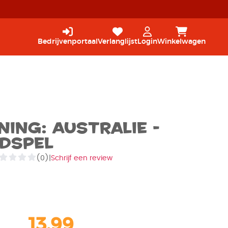
Bedrijvenportaal
Verlanglijst
Login
Winkelwagen
ing: Australie -
rdspel
(0)
|
Schrijf een review
13,99