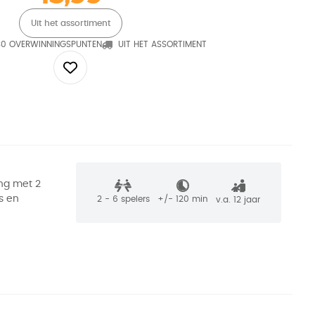
Uit het assortiment
30 OVERWINNINGSPUNTEN
UIT HET ASSORTIMENT
ing met 2
s en
2 - 6
spelers
+/-
120
min
v.a. 12 jaar