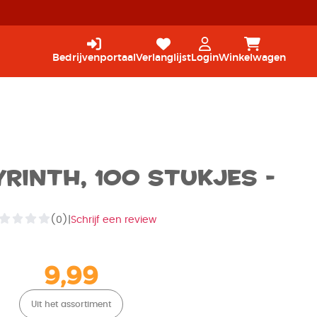
Bedrijvenportaal
Verlanglijst
Login
Winkelwagen
yrinth, 100 stukjes -
(0)
|
Schrijf een review
9,99
Uit het assortiment