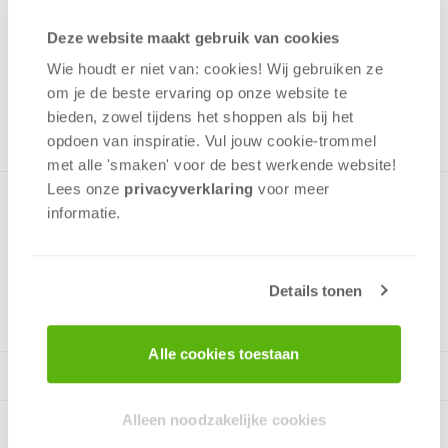
17,99
Deze website maakt gebruik van cookies
Uit het assortiment
Wie houdt er niet van: cookies! Wij gebruiken ze
ONTVANG 170 OVERWINNINGSPUNTEN
om je de beste ervaring op onze website te
UIT HET ASSORTIMENT
bieden, zowel tijdens het shoppen als bij het
opdoen van inspiratie. Vul jouw cookie-trommel
met alle 'smaken' voor de best werkende website​!
Lees onze
privacyverklaring
voor meer
Premium Quality Panorama puzzel
informatie.
v.a. 12 jaar
Details tonen
Alle cookies toestaan
Alleen noodzakelijke cookies