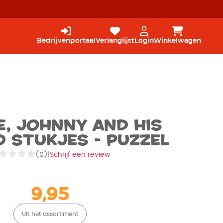
Bedrijvenportaal
Verlanglijst
Login
Winkelwagen
e, Johnny and his
0 stukjes - Puzzel
(0)
|
Schrijf een review
9,95
Uit het assortiment