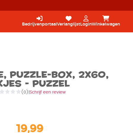
Bedrijvenportaal
Verlanglijst
Login
Winkelwagen
, Puzzle-Box, 2x60,
jes - Puzzel
(0)
|
Schrijf een review
19,99