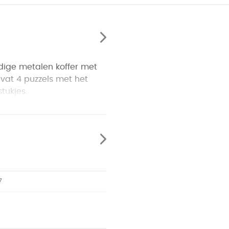
dige metalen koffer met
vat 4 puzzels met het
tukjes.
7