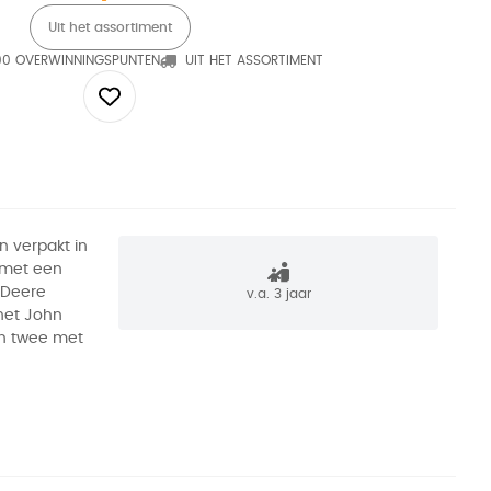
Uit het assortiment
90 OVERWINNINGSPUNTEN
UIT HET ASSORTIMENT
n verpakt in
 met een
 Deere
v.a. 3 jaar
 het John
n twee met