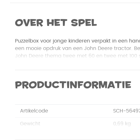
Over het spel
Puzzelbox voor jonge kinderen verpakt in een han
een mooie opdruk van een John Deere tractor. Be
John Deere thema twee met 60 en twee met 100 s
Productinformatie
Artikelcode
SCH-5649
Gewicht
0,69 kg
Merk
Schmidt