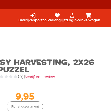
Bedrijvenportaal
Verlanglijst
Login
Winkelwagen
sy harvesting, 2x26
Puzzel
(0)
|
Schrijf een review
9,95
Uit het assortiment