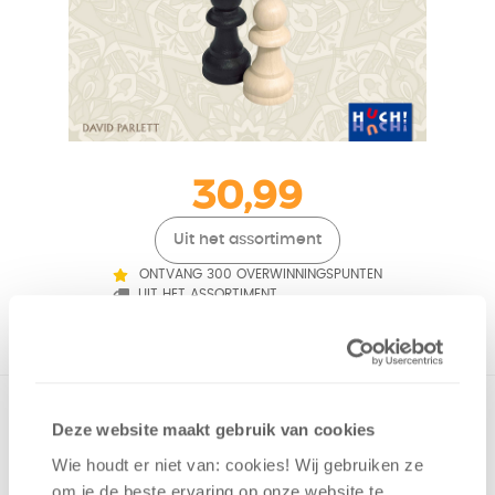
30,99
Uit het assortiment
ONTVANG 300 OVERWINNINGSPUNTEN
UIT HET ASSORTIMENT
Het doel in Katarenga is om twee van je figuren voorbij de
Deze website maakt gebruik van cookies
hoofdlinie van de tegenstander te krijgen. Dat klinkt
misschien eenvoudig - maar je tegenstander is flexibel en
Wie houdt er niet van: cookies! Wij gebruiken ze
gevaarlijk.
om je de beste ervaring op onze website te