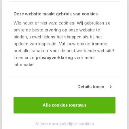
9,99
Deze website maakt gebruik van cookies
Uit het assortiment
Wie houdt er niet van: cookies! Wij gebruiken ze
ONTVANG 90 OVERWINNINGSPUNTEN
UIT HET ASSORTIMENT
om je de beste ervaring op onze website te
bieden, zowel tijdens het shoppen als bij het
opdoen van inspiratie. Vul jouw cookie-trommel
met alle 'smaken' voor de best werkende website​!
Lees onze
privacyverklaring
voor meer
Puzzel met een afbeelding van een collage van kattenfoto's,
informatie.
leuk om te maken en leuk om naar te kijken.
Details tonen
v.a. 12 jaar
Alle cookies toestaan
Alleen noodzakelijke cookies